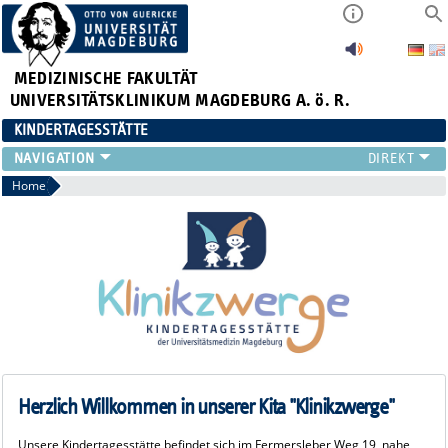
MEDIZINISCHE FAKULTÄT
UNIVERSITÄTSKLINIKUM MAGDEBURG A. ö. R.
KINDERTAGESSTÄTTE
DAFÜR STEHEN WIR
Home
EINGEWÖHNUNG
TAGESABLAUF
UNSER TEAM
Herzlich Willkommen in unserer Kita "Klinikzwerge"
Unsere Kindertagesstätte befindet sich im Fermersleber Weg 19, nahe