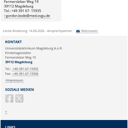
Fermersleber Weg 19
39112 Magdeburg
Tel.: +49 391 67- 15935
gordon.bode@med.ovgu.de
Letzte Änderung: 14.04.2026 - Ansprechpartner:
Webmaster
Sie können eine Nachricht versenden an:
Webmaster
KONTAKT
Ihre E-Mailadresse:
Universitätsklinikum Magdeburg A.ö.R.
Kindertagesstätte
Fermersleber Weg 19
Ihr Anliegen:
39112 Magdeburg
Tel.:
+49-391-67-15935
Fax:
+49-391-67-15936
Impressum
SOZIALE MEDIEN
LINKS