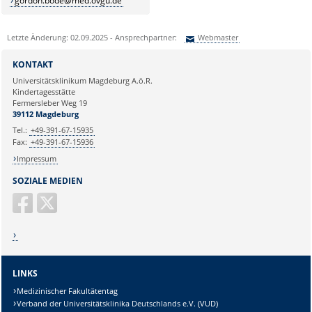
gordon.bode@med.ovgu.de
Letzte Änderung: 02.09.2025 - Ansprechpartner:
Webmaster
Sie können eine Nachricht versenden an:
Webmaster
KONTAKT
Ihre E-Mailadresse:
Universitätsklinikum Magdeburg A.ö.R.
Kindertagesstätte
Fermersleber Weg 19
Ihr Anliegen:
39112 Magdeburg
Tel.:
+49-391-67-15935
Fax:
+49-391-67-15936
Impressum
SOZIALE MEDIEN
LINKS
Medizinischer Fakultätentag
Verband der Universitätsklinika Deutschlands e.V. (VUD)